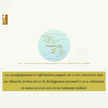
Laure – Coach en connaissance de soi pour transformer le stress en sérénité et le chaos en équilibre
Les accompagnements et informations proposés sur ce site s’inscrivent dans
une démarche de bien-être et de développement personnel et ne se substituent
en aucun cas à un avis ou un traitement médical.