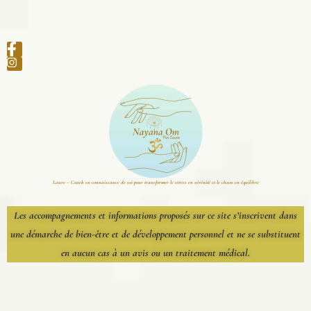
Laure – Coach en connaissance de soi pour transformer le stress en sérénité et le chaos en équilibre
Les accompagnements et informations proposés sur ce site s’inscrivent dans
une démarche de bien-être et de développement personnel et ne se substituent
en aucun cas à un avis ou un traitement médical.