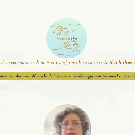
h en connaissance de soi pour transformer le stress en sérénité et le chaos 
inscrivent dans une démarche de bien-être et de développement personnel et ne se 