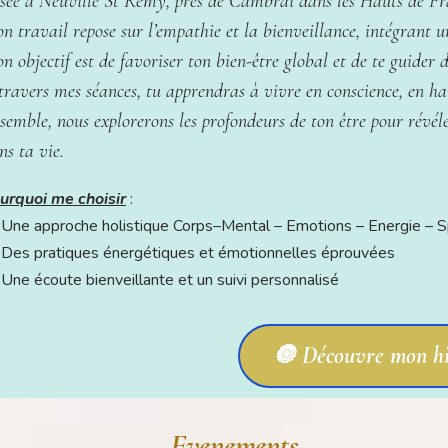
sée à Neuville St Rémy, près de Cambrai dans les Hauts de Fran
n travail repose sur l’empathie et la bienveillance, intégrant u
n objectif est de favoriser ton bien-être global et de te guider 
travers mes séances, tu apprendras à vivre en conscience, en 
semble, nous explorerons les profondeurs de ton être pour révéle
ns ta vie.
urquoi me choisir
:
 Une approche holistique Corps–Mental – Emotions – Energie – Sp
 Des pratiques énergétiques et émotionnelles éprouvées
 Une écoute bienveillante et un suivi personnalisé
🔘 Découvre mon hi
Evenements