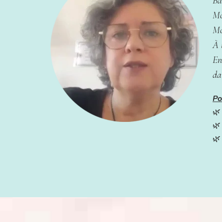
Ba
Mo
Mo
À 
En
da
Po
🌿
🌿
🌿