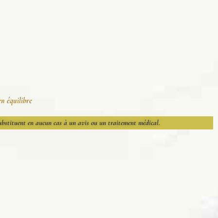
en équilibre
substituent en aucun cas à un avis ou un traitement médical.